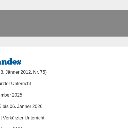
te
Stellenangebote
Schuljahr 2023/24
Ticketsystem
te
Schuljahr 2022/23
Unfallmeldunge
andes
3. Jänner 2012, Nr. 75)
zter Unterricht
ember 2025
bis 06. Jänner 2026
 Verkürzter Unterricht