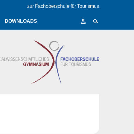
zur Fachoberschule für Tourismus
DOWNLOADS
gtafel
Einschreibeformulare
e
Migrationshintergrund
MS Office
e
Regelungen der Schule
Reifeprüfung
Religionsverzicht
Schülerverkehrsdienste
und Südtirol Pass U19
025/26
Sonstiges