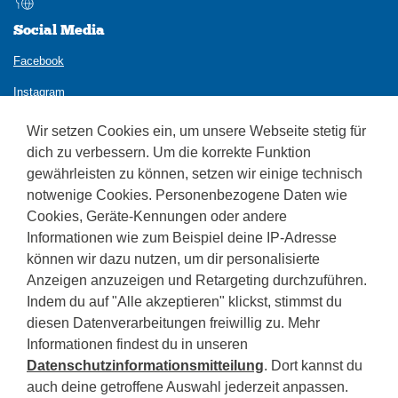
Social Media
Facebook
Instagram
Wir setzen Cookies ein, um unsere Webseite stetig für
dich zu verbessern. Um die korrekte Funktion
gewährleisten zu können, setzen wir einige technisch
notwenige Cookies. Personenbezogene Daten wie
Cookies, Geräte-Kennungen oder andere
Kontakt
Informationen wie zum Beispiel deine IP-Adresse
Fachoberschule für Tourismus
können wir dazu nutzen, um dir personalisierte
Roenstraße 12 - Bozen
Anzeigen anzuzeigen und Retargeting durchzuführen.
Indem du auf "Alle akzeptieren" klickst, stimmst du
Tel. 0471 272490
sogym-fotourismus(at)schule.suedtirol.it
diesen Datenverarbeitungen freiwillig zu. Mehr
Informationen findest du in unseren
Nachricht mit rechtl. Gültigkeit:
Datenschutzinformationsmitteilung
. Dort kannst du
sogym-fotourismus(at)pec.prov.bz.it
auch deine getroffene Auswahl jederzeit anpassen.