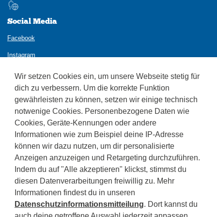
Social Media
Facebook
Instagram
Wir setzen Cookies ein, um unsere Webseite stetig für
dich zu verbessern. Um die korrekte Funktion
gewährleisten zu können, setzen wir einige technisch
notwenige Cookies. Personenbezogene Daten wie
Cookies, Geräte-Kennungen oder andere
Kontakt
Informationen wie zum Beispiel deine IP-Adresse
Fachoberschule für Tourismus
können wir dazu nutzen, um dir personalisierte
Roenstraße 12 - Bozen
Anzeigen anzuzeigen und Retargeting durchzuführen.
Indem du auf "Alle akzeptieren" klickst, stimmst du
Tel. 0471 272490
sogym-fotourismus(at)schule.suedtirol.it
diesen Datenverarbeitungen freiwillig zu. Mehr
Informationen findest du in unseren
Nachricht mit rechtl. Gültigkeit:
Datenschutzinformationsmitteilung
. Dort kannst du
sogym-fotourismus(at)pec.prov.bz.it
auch deine getroffene Auswahl jederzeit anpassen.