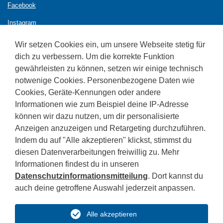
Facebook
Instagram
Wir setzen Cookies ein, um unsere Webseite stetig für
dich zu verbessern. Um die korrekte Funktion
gewährleisten zu können, setzen wir einige technisch
notwenige Cookies. Personenbezogene Daten wie
Cookies, Geräte-Kennungen oder andere
Kontakt
Informationen wie zum Beispiel deine IP-Adresse
Fachoberschule für Tourismus
können wir dazu nutzen, um dir personalisierte
Roenstraße 12 - Bozen
Anzeigen anzuzeigen und Retargeting durchzuführen.
Indem du auf "Alle akzeptieren" klickst, stimmst du
Tel. 0471 272490
sogym-fotourismus(at)schule.suedtirol.it
diesen Datenverarbeitungen freiwillig zu. Mehr
Informationen findest du in unseren
Nachricht mit rechtl. Gültigkeit:
Datenschutzinformationsmitteilung
. Dort kannst du
sogym-fotourismus(at)pec.prov.bz.it
auch deine getroffene Auswahl jederzeit anpassen.
Für Mitteilungen und Vorschläge an die ElternvertreterInnen im
Schulrat:
Alle akzeptieren
sogym.eltern.schulrat(at)gmail.com